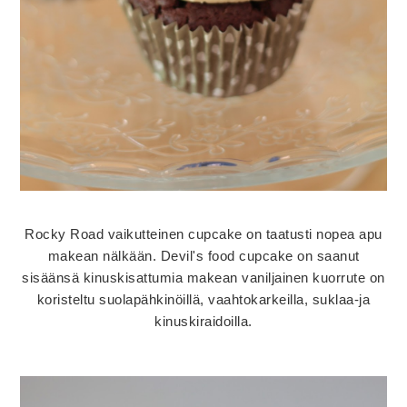
Rocky Road vaikutteinen cupcake on taatusti nopea apu
makean nälkään. Devil's food cupcake on saanut
sisäänsä kinuskisattumia makean vaniljainen kuorrute on
koristeltu suolapähkinöillä, vaahtokarkeilla, suklaa-ja
kinuskiraidoilla.