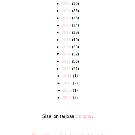
►
2025
(10)
►
2024
(25)
►
2019
(16)
►
2018
(14)
►
2017
(19)
►
2016
(49)
►
2015
(23)
▼
2014
(32)
►
2013
(56)
►
2012
(71)
►
2011
(1)
►
2010
(2)
►
2009
(1)
►
2008
(2)
Sisällön tarjoaa
Blogger
.