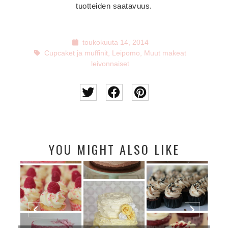
tuotteiden saatavuus.
toukokuuta 14, 2014
Cupcaket ja muffinit
,
Leipomo
,
Muut makeat
leivonnaiset
YOU MIGHT ALSO LIKE