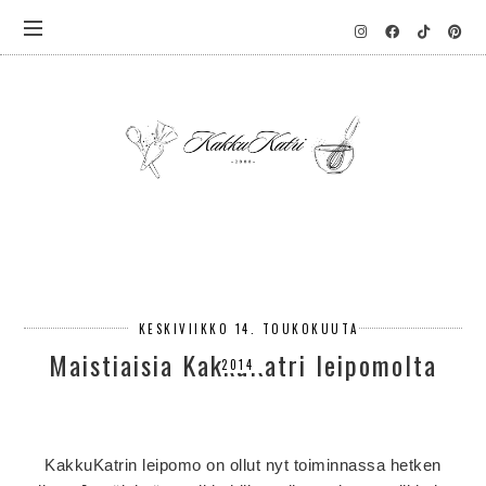
KESKIVIIKKO 14. TOUKOKUUTA
Maistiaisia KakkuKatri leipomolta
2014
KakkuKatrin leipomo on ollut nyt toiminnassa hetken