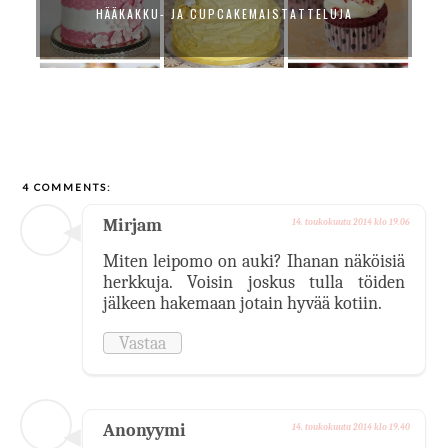
KELTAINEN OMBRE HÄÄKAKKU
4 COMMENTS:
Mirjam
14. toukokuuta 2014 klo 19.06
Miten leipomo on auki? Ihanan näköisiä
herkkuja. Voisin joskus tulla töiden
jälkeen hakemaan jotain hyvää kotiin.
Vastaa
Anonyymi
14. toukokuuta 2014 klo 19.40