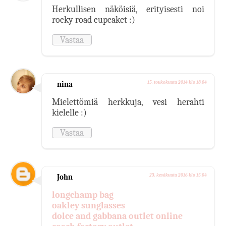
Herkullisen näköisiä, erityisesti noi
rocky road cupcaket :)
Vastaa
nina
15. toukokuuta 2014 klo 18.04
Mielettömiä herkkuja, vesi herahti
kielelle :)
Vastaa
John
23. kesäkuuta 2016 klo 15.04
longchamp bag
oakley sunglasses
dolce and gabbana outlet online