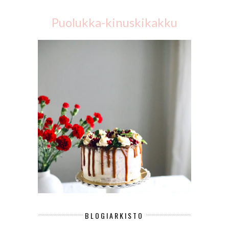
Puolukka-kinuskikakku
BLOGIARKISTO