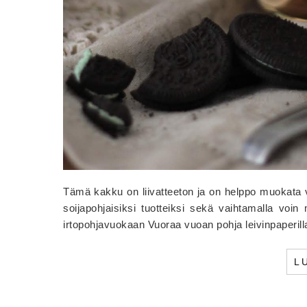
Tämä kakku on liivatteeton ja on helppo muokata v
soijapohjaisiksi tuotteiksi sekä vaihtamalla voi
irtopohjavuokaan Vuoraa vuoan pohja leivinpaperilla
L