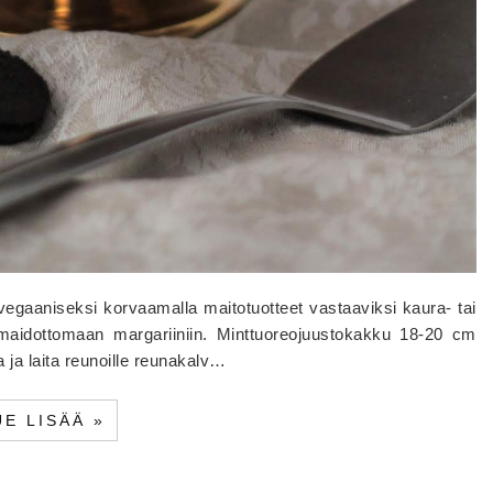
egaaniseksi korvaamalla maitotuotteet vastaaviksi kaura- tai
n maidottomaan margariiniin. Minttuoreojuustokakku 18-20 cm
 ja laita reunoille reunakalv…
UE LISÄÄ »