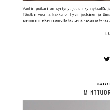
Vanhin poikani on syntynyt joulun kynnyksellä, j
Tänäkin vuonna kakku oli hyvin jouluinen ja tämä
aiemmin melkein samoilla täytteillä kakun ja tykäst
L
MAANAN
MINTTUO