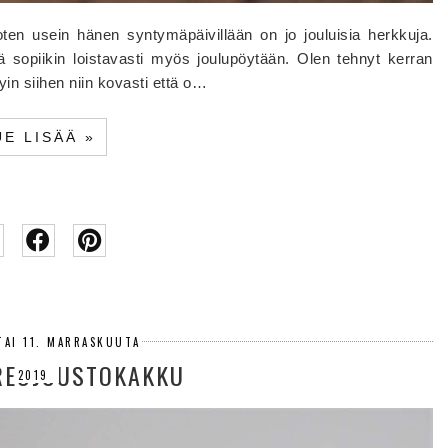
oten usein hänen syntymäpäivillään on jo jouluisia herkkuja.
 sopiikin loistavasti myös joulupöytään. Olen tehnyt kerran
yin siihen niin kovasti että o…
UE LISÄÄ »
TAI 11. MARRASKUUTA
REOJUUSTOKAKKU
2019