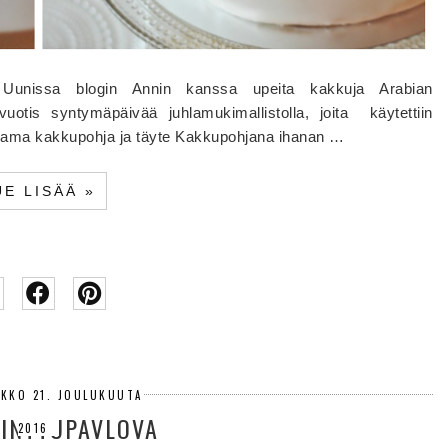
Uunissa blogin Annin kanssa upeita kakkuja Arabian
vuotis syntymäpäivää juhlamukimallistolla, joita käytettiin
li sama kakkupohja ja täyte Kakkupohjana ihanan …
UE LISÄÄ »
IKKO 21. JOULUKUUTA
INTTUPAVLOVA
2016