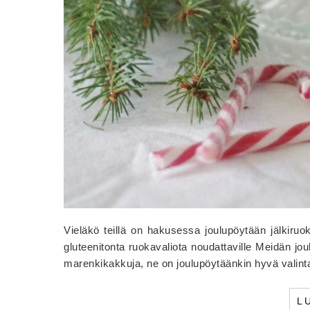
Vieläkö teillä on hakusessa joulupöytään jälkiru
gluteenitonta ruokavaliota noudattaville Meidän j
marenkikakkuja, ne on joulupöytäänkin hyvä vali
L