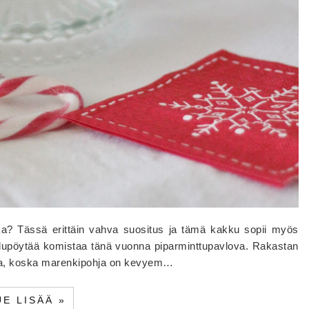
oka? Tässä erittäin vahva suositus ja tämä kakku sopii myös
oulupöytää komistaa tänä vuonna piparminttupavlova. Rakastan
nta, koska marenkipohja on kevyem…
UE LISÄÄ »