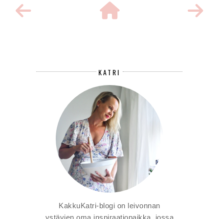
KATRI
KakkuKatri-blogi on leivonnan
ystävien oma inspiraatiopaikka, jossa