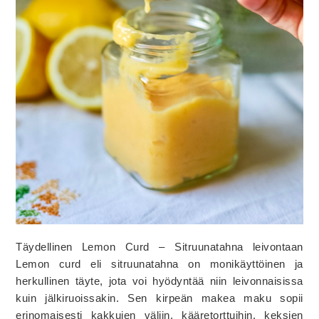
Täydellinen Lemon Curd – Sitruunatahna leivontaan
Lemon curd eli sitruunatahna on monikäyttöinen ja
herkullinen täyte, jota voi hyödyntää niin leivonnaisissa
kuin jälkiruoissakin. Sen kirpeän makea maku sopii
erinomaisesti kakkujen väliin, kääretorttuihin, keksien