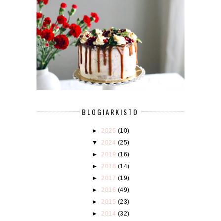
BLOGIARKISTO
►
2025
(10)
▼
2024
(25)
►
2019
(16)
►
2018
(14)
►
2017
(19)
►
2016
(49)
►
2015
(23)
►
2014
(32)