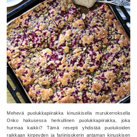
Mehevä puolukkapiirakka kinuskisella murukerroksella
Onko hakusessa herkullinen puolukkapiirakka, joka
hurmaa kaikki? Tämä resepti yhdistää puolukoiden
raikkaan kirpeyden ja fariinisokerin antaman kinuskisen