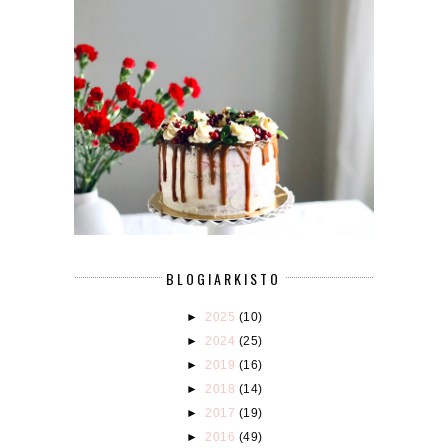
BLOGIARKISTO
►
2025
(10)
►
2024
(25)
►
2019
(16)
►
2018
(14)
►
2017
(19)
►
2016
(49)