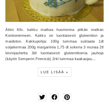
Äitini 60v. kakku matkaa huomenna pitkän matkan
Kontioniemeen. Kakku on luontaisesti gluteeniton ja
maidoton. Kakkupohja: 100g tummaa suklaata 1dl
soijakermaa 200g margariinia 1,75 dl sokeria 3 munaa 2tl
leivinjauhetta 3dl luontaisesti gluteenittomia jauhoja
(käytin Semperin Finmixiä) 2rkl tummaa kaakaojau…
LUE LISÄÄ »