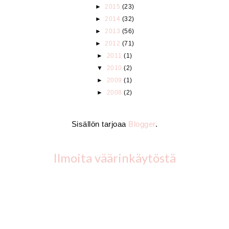
►
2015
(23)
►
2014
(32)
►
2013
(56)
►
2012
(71)
►
2011
(1)
▼
2010
(2)
►
2009
(1)
►
2008
(2)
Sisällön tarjoaa
Blogger
.
Ilmoita väärinkäytöstä