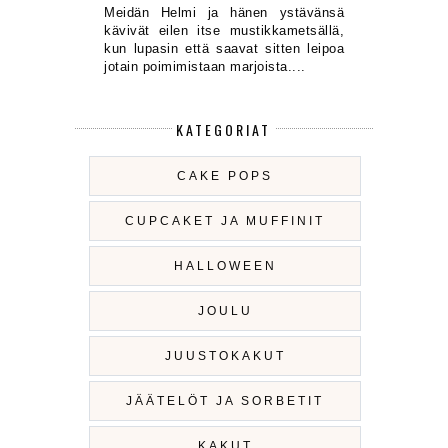
Meidän Helmi ja hänen ystävänsä
kävivät eilen itse mustikkametsällä,
kun lupasin että saavat sitten leipoa
jotain poimimistaan marjoista....
KATEGORIAT
CAKE POPS
CUPCAKET JA MUFFINIT
HALLOWEEN
JOULU
JUUSTOKAKUT
JÄÄTELÖT JA SORBETIT
KAKUT