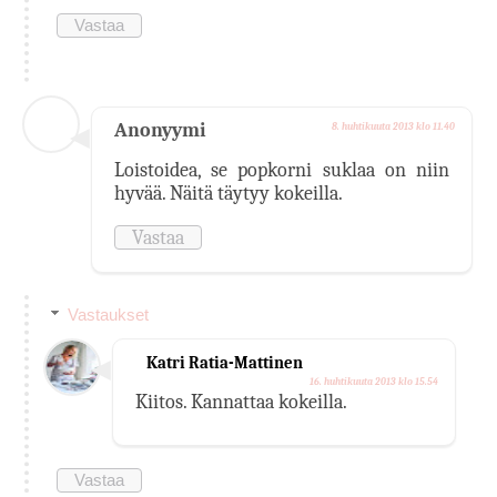
Vastaa
Anonyymi
8. huhtikuuta 2013 klo 11.40
Loistoidea, se popkorni suklaa on niin
hyvää. Näitä täytyy kokeilla.
Vastaa
Vastaukset
Katri Ratia-Mattinen
16. huhtikuuta 2013 klo 15.54
Kiitos. Kannattaa kokeilla.
Vastaa