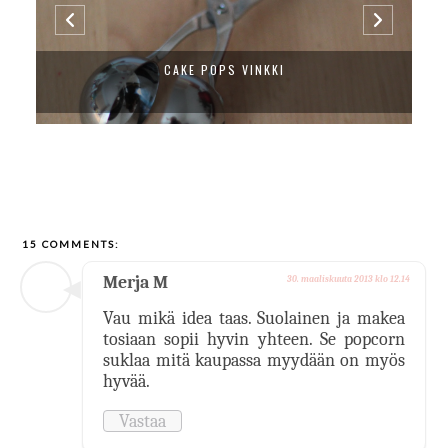
CAKE POPS VINKKI
15 COMMENTS:
Merja M
30. maaliskuuta 2013 klo 12.14
Vau mikä idea taas. Suolainen ja makea
tosiaan sopii hyvin yhteen. Se popcorn
suklaa mitä kaupassa myydään on myös
hyvää.
Vastaa