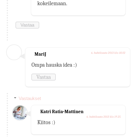
kokeilemaan.
Vastaa
MariJ
6. huhtikuuta 2013 klo 18.02
Ompa hauska idea :)
Vastaa
Vastaukset
Katri Ratia-Mattinen
6. huhtikuuta 2013 klo 19.25
Kiitos :)