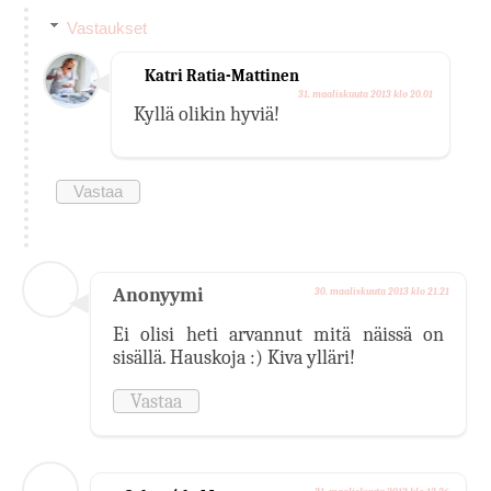
Vastaukset
Katri Ratia-Mattinen
31. maaliskuuta 2013 klo 20.01
Kyllä olikin hyviä!
Vastaa
Anonyymi
30. maaliskuuta 2013 klo 21.21
Ei olisi heti arvannut mitä näissä on
sisällä. Hauskoja :) Kiva ylläri!
Vastaa