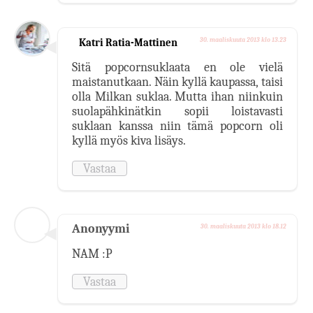
Katri Ratia-Mattinen
30. maaliskuuta 2013 klo 13.23
Sitä popcornsuklaata en ole vielä
maistanutkaan. Näin kyllä kaupassa, taisi
olla Milkan suklaa. Mutta ihan niinkuin
suolapähkinätkin sopii loistavasti
suklaan kanssa niin tämä popcorn oli
kyllä myös kiva lisäys.
Vastaa
Anonyymi
30. maaliskuuta 2013 klo 18.12
NAM :P
Vastaa