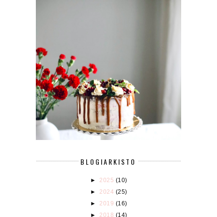
BLOGIARKISTO
►
2025
(10)
►
2024
(25)
►
2019
(16)
►
2018
(14)