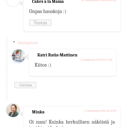
Cakes á la Mama
31. maaliskuuta 2013 klo 12.26
Onpas hauskoja :)
Vastaa
Vastaukset
Katri Ratia-Mattinen
2. huhtikuuta 2013 klo 14.18
Kiitos :)
Vastaa
Minka
3. huhtikuuta 2013 klo 10.39
Oi nam! Kuinka herkullisen näköisiä ja