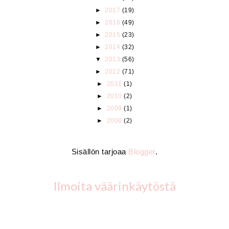
►
2017
(19)
►
2016
(49)
►
2015
(23)
►
2014
(32)
▼
2013
(56)
►
2012
(71)
►
2011
(1)
►
2010
(2)
►
2009
(1)
►
2008
(2)
Sisällön tarjoaa
Blogger
.
Ilmoita väärinkäytöstä