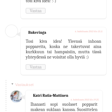
tosi kiva idea! :-)
Vastaa
Bakeringa
6. huhtikuuta 2013 klo 13.11
Tosi kiva idea! Yleensä inhoan
poppareita, koska ne takertuvat aina
kurkkuun tai hampaisiin, mutta tässä
yhteydessä ne voisitat olla hyviä :)
Vastaa
Vastaukset
Katri Ratia-Mattinen
6. huhtikuuta 2013 klo 19.25
Ihanasti sopi suolaset popparit
makean suklaan kanssa. Suosittelen