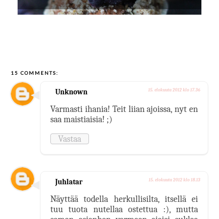
15 COMMENTS:
Unknown
15. elokuuta 2012 klo 17.36
Varmasti ihania! Teit liian ajoissa, nyt en
saa maistiaisia! ;)
Vastaa
Juhlatar
15. elokuuta 2012 klo 18.13
Näyttää todella herkullisilta, itsellä ei
tuu tuota nutellaa ostettua :), mutta