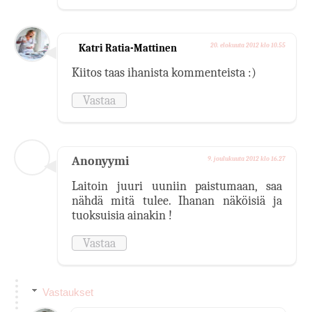
Katri Ratia-Mattinen
20. elokuuta 2012 klo 10.55
Kiitos taas ihanista kommenteista :)
Vastaa
Anonyymi
9. joulukuuta 2012 klo 16.27
Laitoin juuri uuniin paistumaan, saa
nähdä mitä tulee. Ihanan näköisiä ja
tuoksuisia ainakin !
Vastaa
Vastaukset