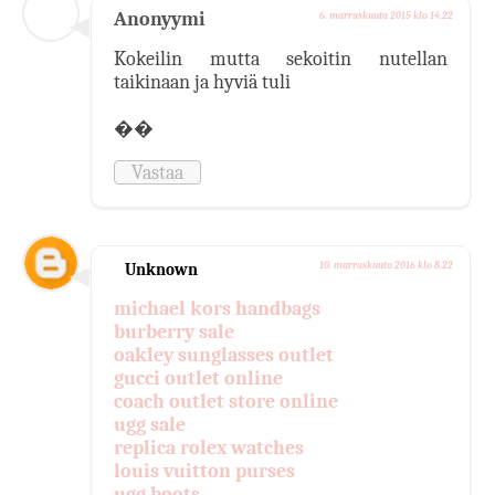
Anonyymi
6. marraskuuta 2015 klo 14.22
Kokeilin mutta sekoitin nutellan
taikinaan ja hyviä tuli
��
Vastaa
Unknown
10. marraskuuta 2016 klo 8.22
michael kors handbags
burberry sale
oakley sunglasses outlet
gucci outlet online
coach outlet store online
ugg sale
replica rolex watches
louis vuitton purses
ugg boots