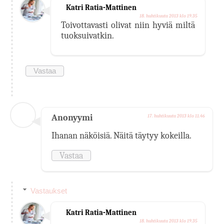
Katri Ratia-Mattinen
18. huhtikuuta 2013 klo 19.35
Toivottavasti olivat niin hyviä miltä
tuoksuivatkin.
Vastaa
Anonyymi
17. huhtikuuta 2013 klo 11.46
Ihanan näköisiä. Näitä täytyy kokeilla.
Vastaa
Vastaukset
Katri Ratia-Mattinen
18. huhtikuuta 2013 klo 19.35