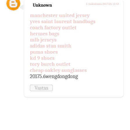
Unknown
5. toukokuuta 2017 klo 12.43
manchester united jersey
yves saint laurent handbags
coach factory outlet
hermes bags
mlb jerseys
adidas stan smith
puma shoes
kd 9 shoes
tory burch outlet
cheap oakley sunglasses
20175.6wengdongdong
Vastaa