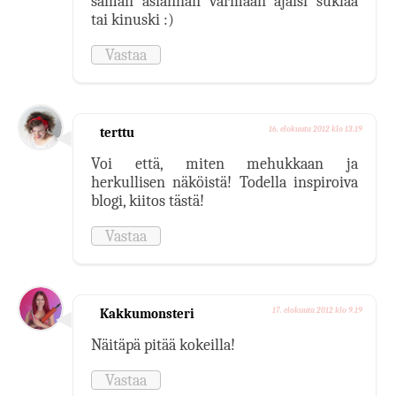
saman asianhan varmaan ajaisi suklaa
tai kinuski :)
Vastaa
terttu
16. elokuuta 2012 klo 13.19
Voi että, miten mehukkaan ja
herkullisen näköistä! Todella inspiroiva
blogi, kiitos tästä!
Vastaa
Kakkumonsteri
17. elokuuta 2012 klo 9.19
Näitäpä pitää kokeilla!
Vastaa