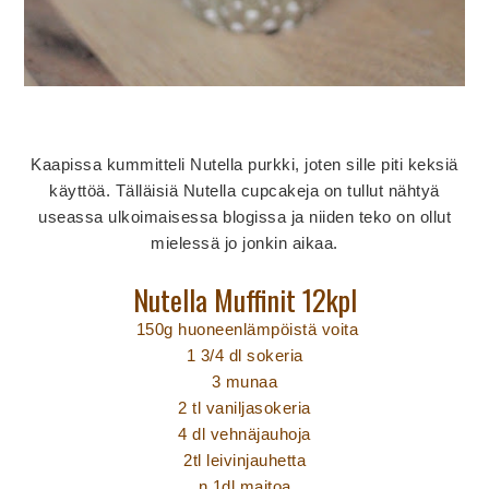
Kaapissa kummitteli Nutella purkki, joten sille piti keksiä
käyttöä. Tälläisiä Nutella cupcakeja on tullut nähtyä
useassa ulkoimaisessa blogissa ja niiden teko on ollut
mielessä jo jonkin aikaa.
Nutella Muffinit 12kpl
150g huoneenlämpöistä voita
1 3/4 dl sokeria
3 munaa
2 tl vaniljasokeria
4 dl vehnäjauhoja
2tl leivinjauhetta
n.1dl maitoa