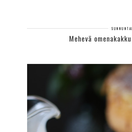
SUNNUNTAI
Mehevä omenakakku S