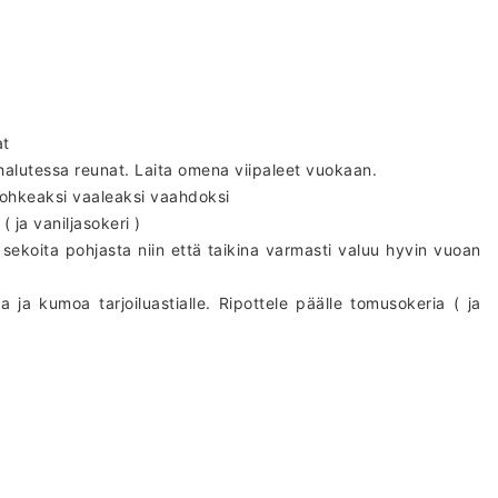
at
 halutessa reunat. Laita omena viipaleet vuokaan.
ohkeaksi vaaleaksi vaahdoksi
( ja vaniljasokeri )
sekoita pohjasta niin että taikina varmasti valuu hyvin vuoan
ja kumoa tarjoiluastialle. Ripottele päälle tomusokeria ( ja