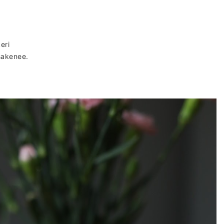
eri
 sakenee.