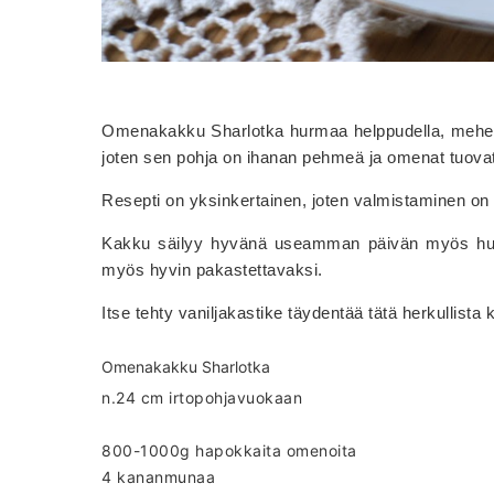
Omenakakku Sharlotka hurmaa helppudella, mehevyy
joten sen pohja on ihanan pehmeä ja omenat tuova
Resepti on yksinkertainen, joten valmistaminen on
Kakku säilyy hyvänä useamman päivän myös huo
myös hyvin pakastettavaksi.
Itse tehty vaniljakastike täydentää tätä herkullista 
Omenakakku Sharlotka
n.24 cm irtopohjavuokaan
800-1000g hapokkaita omenoita
4 kananmunaa