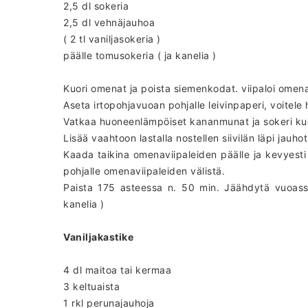
2,5 dl sokeria
2,5 dl vehnäjauhoa
( 2 tl vaniljasokeria )
päälle tomusokeria ( ja kanelia )
Kuori omenat ja poista siemenkodat. viipaloi omen
Aseta irtopohjavuoan pohjalle leivinpaperi, voitele
Vatkaa huoneenlämpöiset kananmunat ja sokeri ku
Lisää vaahtoon lastalla nostellen siivilän läpi jauhot 
Kaada taikina omenaviipaleiden päälle ja kevyesti 
pohjalle omenaviipaleiden välistä.
Paista 175 asteessa n. 50 min. Jäähdytä vuoassa 
kanelia )
Vaniljakastike
4 dl maitoa tai kermaa
3 keltuaista
1 rkl perunajauhoja