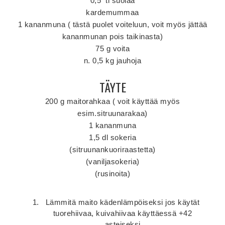
0,5 tl suolaa
kardemummaa
1 kananmuna ( tästä puolet voiteluun, voit myös jättää
kananmunan pois taikinasta)
75 g voita
n. 0,5 kg jauhoja
TÄYTE
200 g maitorahkaa ( voit käyttää myös
esim.sitruunarakaa)
1 kananmuna
1,5 dl sokeria
(sitruunankuoriraastetta)
(vaniljasokeria)
(rusinoita)
Lämmitä maito kädenlämpöiseksi jos käytät
tuorehiivaa, kuivahiivaa käyttäessä +42
asteiseksi