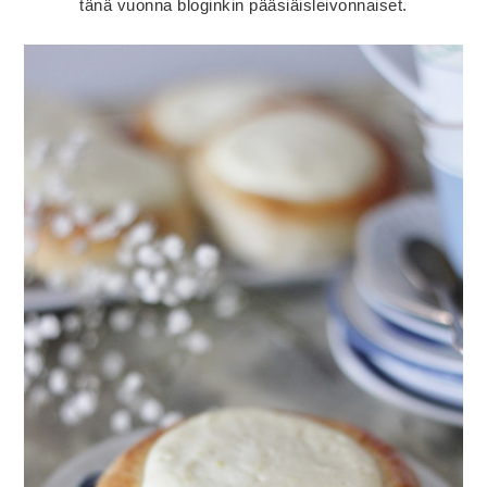
tänä vuonna bloginkin pääsiäisleivonnaiset.