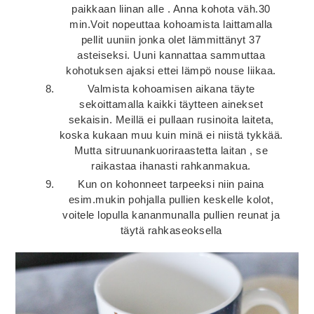
paikkaan liinan alle . Anna kohota väh.30
min.Voit nopeuttaa kohoamista laittamalla
pellit uuniin jonka olet lämmittänyt 37
asteiseksi. Uuni kannattaa sammuttaa
kohotuksen ajaksi ettei lämpö nouse liikaa.
Valmista kohoamisen aikana täyte
sekoittamalla kaikki täytteen ainekset
sekaisin. Meillä ei pullaan rusinoita laiteta,
koska kukaan muu kuin minä ei niistä tykkää.
Mutta sitruunankuoriraastetta laitan , se
raikastaa ihanasti rahkanmakua.
Kun on kohonneet tarpeeksi niin paina
esim.mukin pohjalla pullien keskelle kolot,
voitele lopulla kananmunalla pullien reunat ja
täytä rahkaseoksella