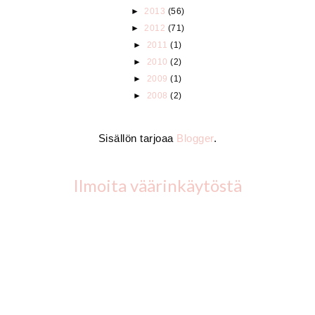
►
2013
(56)
►
2012
(71)
►
2011
(1)
►
2010
(2)
►
2009
(1)
►
2008
(2)
Sisällön tarjoaa
Blogger
.
Ilmoita väärinkäytöstä