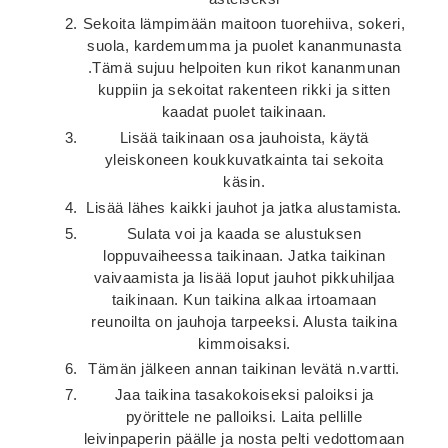
Sekoita lämpimään maitoon tuorehiiva, sokeri,
suola, kardemumma ja puolet kananmunasta
.Tämä sujuu helpoiten kun rikot kananmunan
kuppiin ja sekoitat rakenteen rikki ja sitten
kaadat puolet taikinaan.
Lisää taikinaan osa jauhoista, käytä
yleiskoneen koukkuvatkainta tai sekoita
käsin.
Lisää lähes kaikki jauhot ja jatka alustamista.
Sulata voi ja kaada se alustuksen
loppuvaiheessa taikinaan. Jatka taikinan
vaivaamista ja lisää loput jauhot pikkuhiljaa
taikinaan. Kun taikina alkaa irtoamaan
reunoilta on jauhoja tarpeeksi. Alusta taikina
kimmoisaksi.
Tämän jälkeen annan taikinan levätä n.vartti.
Jaa taikina tasakokoiseksi paloiksi ja
pyörittele ne palloiksi. Laita pellille
leivinpaperin päälle ja nosta pelti vedottomaan