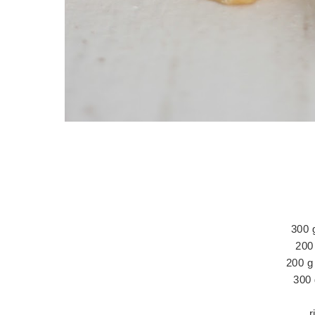
300 
200 
200 g
300
r