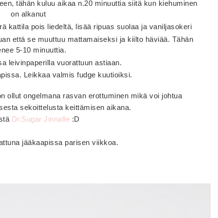
en, tähän kuluu aikaa n.20 minuuttia siitä kun kiehuminen
on alkanut
 kattila pois liedeltä, lisää ripuas suolaa ja vaniljasokeri
an että se muuttuu mattamaiseksi ja kiilto häviää. Tähän
nee 5-10 minuuttia.
 leivinpaperilla vuorattuun astiaan.
pissa. Leikkaa valmis fudge kuutioiksi.
n ollut ongelmana rasvan erottuminen mikä voi johtua
isesta sekoittelusta keittämisen aikana.
istä
Dr.Sugar Jinnalle
:D
attuna jääkaapissa parisen viikkoa.