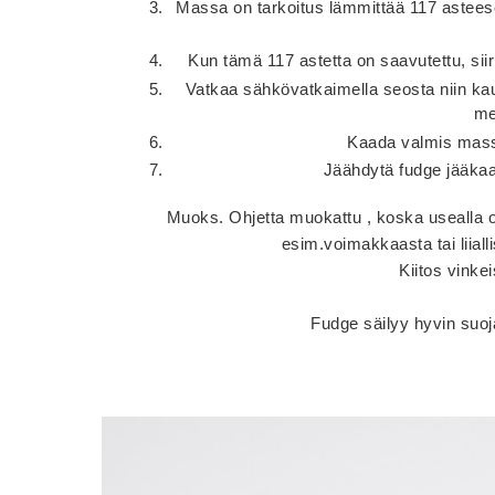
Massa on tarkoitus lämmittää 117 asteese
Kun tämä 117 astetta on saavutettu, siirrä
Vatkaa sähkövatkaimella seosta niin kau
me
Kaada valmis massa
Jäähdytä fudge jääkaa
Muoks. Ohjetta muokattu , koska usealla o
esim.voimakkaasta tai liiall
Kiitos vinke
Fudge säilyy hyvin suoj