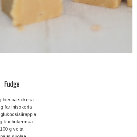
Fudge
g hienoa sokeria
g fariinisokeria
 glukoosisiirappia
 g kuohukermaa
100 g voita
ipaus suolaa