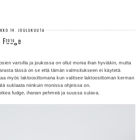
IKKO 14. JOULUKUUTA
Fudge
2016
sien varsilla ja joukossa on ollut monia ihan hyviäkin, mutta
arasta tässä on se että tämän valmsitukseen ei käytetä
taa myös laktoosittomana kun valitsee laktoosittoman kerman
ätä suklaata niinkuin monissa ohjeissa on.
ikea fudge, ihanan pehmeä ja suussa sulava.