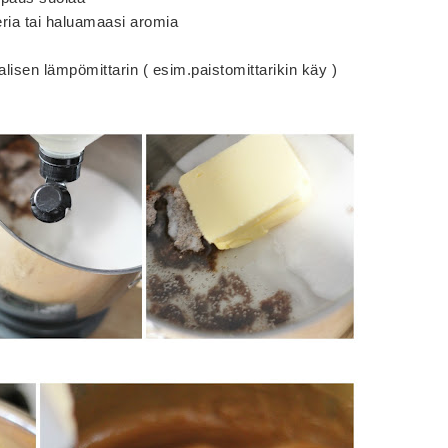
keria tai haluamaasi aromia
lisen lämpömittarin ( esim.paistomittarikin käy )