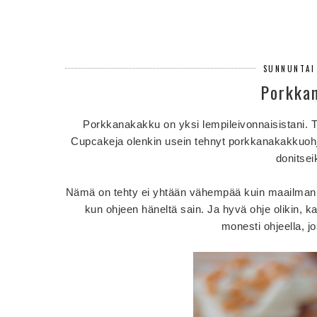
SUNNUNTAI
Porkkan
Porkkanakakku on yksi lempileivonnaisistani.
Cupcakeja olenkin usein tehnyt porkkanakakkuohje
donitsei
Nämä on tehty ei yhtään vähempää kuin maailman pa
kun ohjeen häneltä sain. Ja hyvä ohje olikin, k
monesti ohjeella, jo