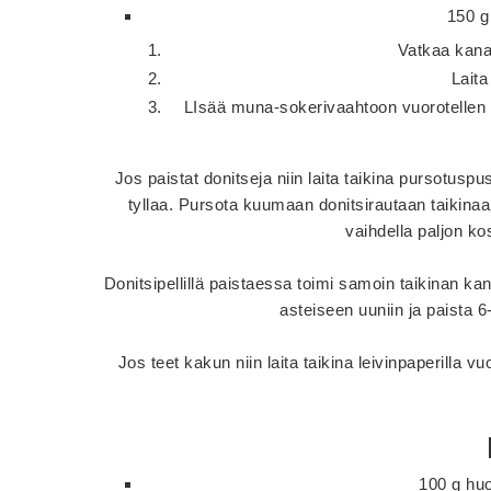
150 g
Vatkaa kana
Laita
LIsää muna-sokerivaahtoon vuorotellen ku
Jos paistat donitseja niin laita taikina pursotusp
tyllaa. Pursota kuumaan donitsirautaan taikinaa
vaihdella paljon kos
Donitsipellillä paistaessa toimi samoin taikinan kan
asteiseen uuniin ja paista 6
Jos teet kakun niin laita taikina leivinpaperilla v
100 g hu