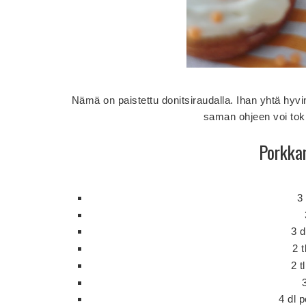
Nämä on paistettu donitsiraudalla. Ihan yhtä hyvi
saman ohjeen voi toki
Porkka
3
3 d
2 t
2 t
4 dl 