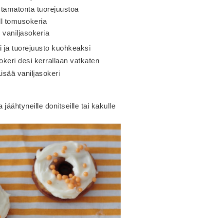
amatonta tuorejuustoa
dl tomusokeria
l vaniljasokeria
i ja tuorejuusto kuohkeaksi
keri desi kerrallaan vatkaten
Lisää vaniljasokeri
 jäähtyneille donitseille tai kakulle