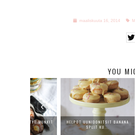
maaliskuuta 16, 2014
M
YOU MI
ETYT MUNKIT
HELPOT UUNIDONITSIT BANANA
KR
SPLIT KU...