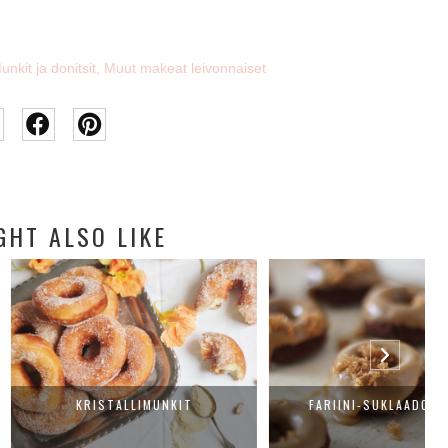
unkit ja donitsit
,
Muut makeat leivonnaiset
GHT ALSO LIKE
ISTALLIMUNKIT
FARIINI-SUKLAADONITSIT