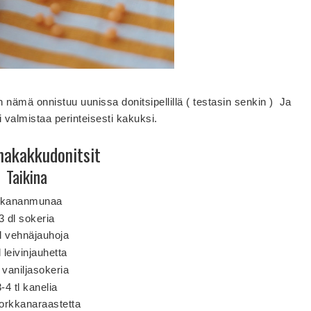
n nämä onnistuu uunissa donitsipellillä ( testasin senkin ) Ja
 valmistaa perinteisesti kakuksi.
nakakkudonitsit
Taikina
 kananmunaa
3 dl sokeria
l vehnäjauhoja
l leivinjauhetta
l vaniljasokeria
3-4 tl kanelia
porkkanaraastetta