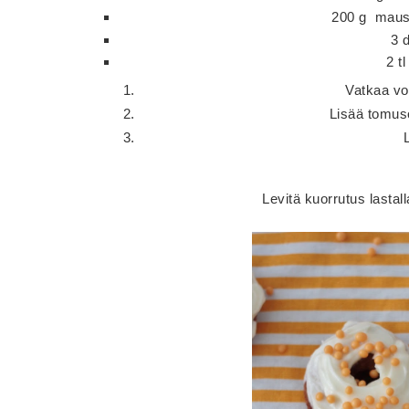
200 g maust
3 
2 t
Vatkaa vo
Lisää tomuso
Levitä kuorrutus lastalla