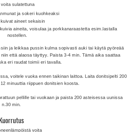
 voita sulatettuna
nmunat ja sokeri kuohkeaksi
 kuivat aineet sekaisin
ivia aineita, voisulaa ja porkkanaraastetta esim.lastalla
nostellen.
ussiin ja leikkaa pussin kulma sopivasti auki tai käytä pyöreää
 niin että alaosa täyttyy. Paista 3-4 min. Tämä aika saattaa
ka eri raudat toimii eri tavalla.
ssa, voitele vuoka ennen taikinan laittoa. Laita donitsipelti 200
-12 minuuttia riippuen donitsien koosta.
uorattuun pellille tai vuokaan ja paista 200 asteisessa uunissa
n.30 min.
Kuorrutus
oneenlämpöistä voita