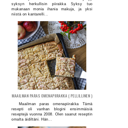
syksyn herkullisin piirakka Syksy tuo
mukanaan monia ihania makuja, ja yksi
niistä on kantarelli...
MAAILMAN PARAS OMENAPIIRAKKA ( PELLILLINEN )
Maailman paras omenapiirakka Tämä
resepti oli vanhan blogini ensimmäisiä
reseptejä vuonna 2008. Olen saanut reseptin
SIMA, MUNKKITANGOT JA HELPPO
MEHEVÄ OMENAKAKKU SHARLOT
omalta äidiltäni. Hän...
KINUSK...
VANI...