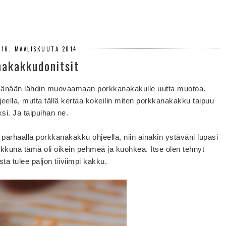
 16. MAALISKUUTA 2014
akakkudonitsit
 Tänään lähdin muovaamaan porkkanakakulle uutta muotoa.
ella, mutta tällä kertaa kokeilin miten porkkanakakku taipuu
ksi. Ja taipuihan ne.
rhaalla porkkanakakku ohjeella, niin ainakin ystäväni lupasi
akkuna tämä oli oikein pehmeä ja kuohkea. Itse olen tehnyt
sta tulee paljon tiiviimpi kakku.