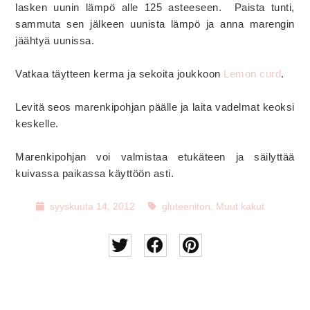
lasken uunin lämpö alle 125 asteeseen. Paista tunti,
sammuta sen jälkeen uunista lämpö ja anna marengin
jäähtyä uunissa.
Vatkaa täytteen kerma ja sekoita joukkoon
Lemon curd
.
Levitä seos marenkipohjan päälle ja laita vadelmat keoksi
keskelle.
Marenkipohjan voi valmistaa etukäteen ja säilyttää
kuivassa paikassa käyttöön asti.
syyskuuta 14, 2012
gluteeniton
,
Muut kakut