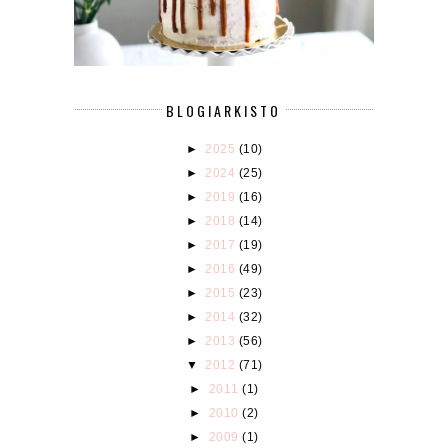
BLOGIARKISTO
►
2025
(10)
►
2024
(25)
►
2019
(16)
►
2018
(14)
►
2017
(19)
►
2016
(49)
►
2015
(23)
►
2014
(32)
►
2013
(56)
▼
2012
(71)
►
2011
(1)
►
2010
(2)
►
2009
(1)