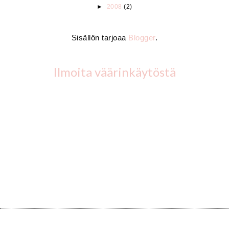
►
2008
(2)
Sisällön tarjoaa
Blogger
.
Ilmoita väärinkäytöstä