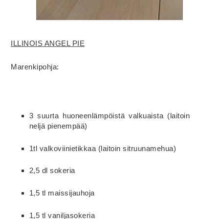
ILLINOIS ANGEL PIE
Marenkipohja:
3 suurta huoneenlämpöistä valkuaista (laitoin
neljä pienempää)
1tl valkoviinietikkaa (laitoin sitruunamehua)
2,5 dl sokeria
1,5 tl maissijauhoja
1,5 tl vaniljasokeria