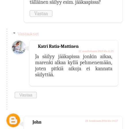
tälläinen säilyy esim. jääkaapissa?
Vastaa
Vastaukset
Katri Ratia-Mattinen
12. maaliskuuta 2013 klo 11.25
Ja säilyy jääkapissa jonkin aikaa,
marenki alkaa kyllä pehmenemään,
joten pitkiä aikoja ei kannata
säilyttää.
Vastaa
John
23. kesäkuuta 2016 klo 14.57