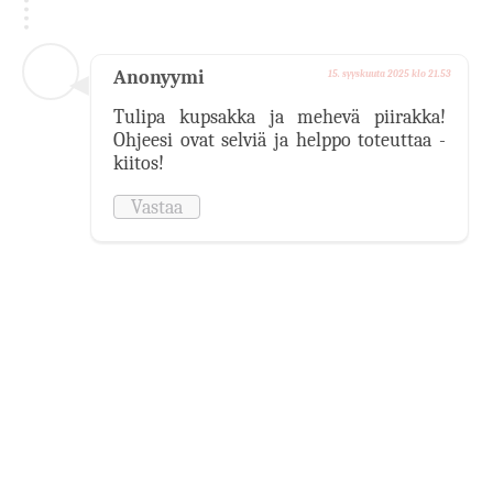
Anonyymi
15. syyskuuta 2025 klo 21.53
Tulipa kupsakka ja mehevä piirakka!
Ohjeesi ovat selviä ja helppo toteuttaa -
kiitos!
Vastaa