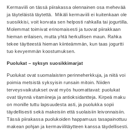
Kermaviili on tässä piirakassa olennainen osa mehevää
ja täyteläistä täytettä. Mikäli kermaviili ei kuitenkaan ole
suosikkisi, voit korvata sen helposti rahkalla tai jogurtilla.
Molemmat toimivat erinomaisesti ja tuovat piirakkaan
hieman erilaisen, mutta yhtä herkullisen maun. Rahka
tekee täytteestä hieman kiinteämmän, kun taas jogurtti
tuo kevyemmän koostumuksen.
Puolukat – syksyn suosikkimarjat
Puolukat ovat suomalaisten perinneherkkuja, ja niitä voi
poimia metsistä syksyisin runsain mitoin. Niiden
terveysvaikutukset ovat myös huomattavat: puolukat
ovat täynnä vitamiineja ja antioksidantteja. Kirpeä maku
on monille tuttu lapsuudesta asti, ja puolukka sopii
täydellisesti sekä makeisiin että suolaisiin leivonnaisiin.
Tässä piirakassa puolukoiden happamuus tasapainottuu
makean pohjan ja kermaviilitäytteen kanssa täydellisesti.