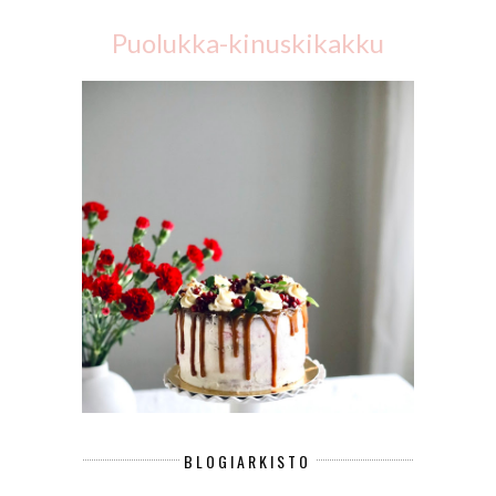
Puolukka-kinuskikakku
BLOGIARKISTO