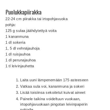
Puolukkapiirakka
22-24 cm piirakka tai irtopohjavuoka
pohja:
125 g sulaa jäähdytettyä voita
1 kananmuna
1 dl sokeria
1, 5 dl vehnäjauhoja
1 dl ruisjauhoa
1 dl perunajauhoa
1 tl leivinjauhetta
Laita uuni lämpenemään 175 asteeseen
Vatkaa sula voi, kananmuna ja sokeri
Lisää toisiinsa sekoitetut kuivat aineet
Painele taikina voideltuun vuokaan,
irtopohjavuokaan pingotan leivinpaperin
pohjalle