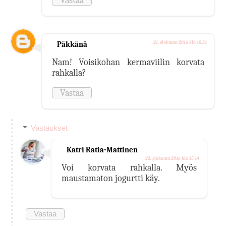
Vastaa
Päkkänä
21. elokuuta 2016 klo 10.31
Nam! Voisikohan kermaviilin korvata
rahkalla?
Vastaa
Vastaukset
Katri Ratia-Mattinen
22. elokuuta 2016 klo 15.14
Voi korvata rahkalla. Myös
maustamaton jogurtti käy.
Vastaa